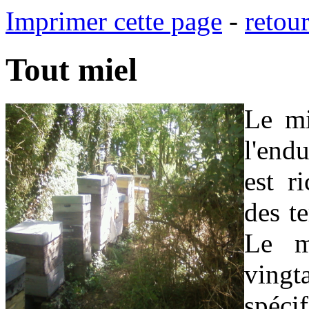
Imprimer cette page
-
retou
Tout miel
Le mi
l'end
est r
des te
Le m
ving
spéci