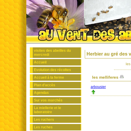
visites des abeilles du
Herbier au gré des v
mercredi
Accueil
les
Evolution des récoltes
les melliferes
Accueil à la ferme
Plan d'accès
arbousier
Agendas
Sur vos marchés
La miellerie et le
laboratoire
Les ruchers
Les ruches