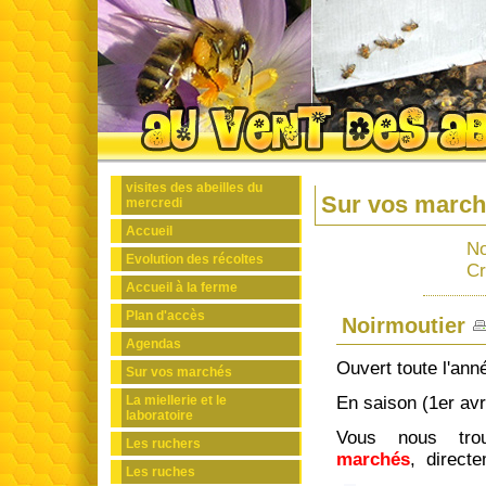
visites des abeilles du
Sur vos marc
mercredi
Accueil
No
Evolution des récoltes
Cr
Accueil à la ferme
Plan d'accès
Noirmoutier
Agendas
Ouvert toute l'ann
Sur vos marchés
La miellerie et le
En saison (1er avr
laboratoire
Vous nous tro
Les ruchers
marchés
, directe
Les ruches