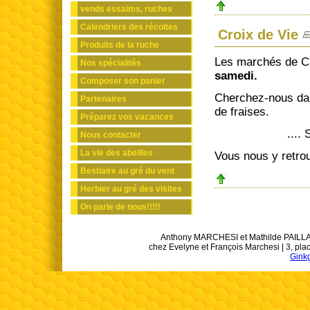
vends essaims, ruches
Calendriers des récoltes
Croix de Vie
Produits de la ruche
Les marchés de Cro
Nos spécialités
samedi.
Composer son panier
Cherchez-nous dan
Partenaires
de fraises.
Préparez vos vacances
.... Si vous n
Nous contacter
La vie des abeilles
Vous nous y retr
Bestiaire au gré du vent
Herbier au gré des visites
On parle de nous!!!!!
Anthony MARCHESI et Mathilde PAILLART 
chez Evelyne et François Marchesi | 3, pl
Gink